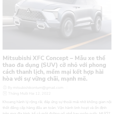
Mitsubishi XFC Concept – Mẫu xe thể
thao đa dụng (SUV) cỡ nhỏ với phong
cách thanh lịch, mềm mại kết hợp hài
hòa với sự vững chãi, mạnh mẽ.
By mitsubishikontum@gmail.com
Tháng Mười Hai 12, 2022
Khoang hành lý rộng rãi, đáp ứng sự thoải mái nhờ không gian nội
thất đẳng cấp hàng đầu an toàn. Vận hành linh hoạt và ổn định
trên mọi địa hình, kể cả mặt đường gồ ghề hay ngập nước. MƯỢT