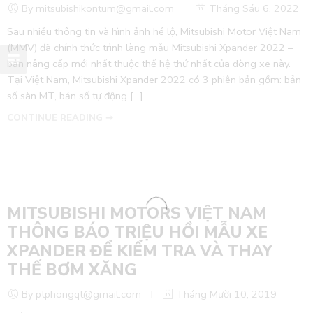
By mitsubishikontum@gmail.com
Tháng Sáu 6, 2022
Sau nhiều thông tin và hình ảnh hé lộ, Mitsubishi Motor Việt Nam
(MMV) đã chính thức trình làng mẫu Mitsubishi Xpander 2022 –
bản nâng cấp mới nhất thuộc thế hệ thứ nhất của dòng xe này.
Tại Việt Nam, Mitsubishi Xpander 2022 có 3 phiên bản gồm: bản
số sàn MT, bản số tự động […]
CONTINUE READING ➞
MITSUBISHI MOTORS VIỆT NAM
THÔNG BÁO TRIỆU HỒI MẪU XE
XPANDER ĐỂ KIỂM TRA VÀ THAY
THẾ BƠM XĂNG
By ptphongqt@gmail.com
Tháng Mười 10, 2019