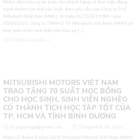
Nhằm đảm bảo sự an toàn cho khách hàng và thực hiện đúng
trách nhiệm của nhà sản xuất, theo yêu cầu của Công ty Ô tô
Mitsubishi Nhật Bản (MMC), từ ngày 01/10/2019 đến ngày
30/09/2021, công ty TNHH Ô Tô Mitsubishi Việt Nam (MMV) sẽ
thực hiện chiến dịch triệu hồi mẫu xe […]
CONTINUE READING ➞
MITSUBISHI MOTORS VIỆT NAM
TRAO TẶNG 70 SUẤT HỌC BỔNG
CHO HỌC SINH, SINH VIÊN NGHÈO
CÓ THÀNH TÍCH HỌC TẬP TỐT CỦA
TP. HCM VÀ TỈNH BÌNH DƯƠNG
By ptphongqt@gmail.com
Tháng Mười 10, 2019
Ngày 12 tháng 9 năm 2019, Mitsubishi Motors Việt Nam (MMV)